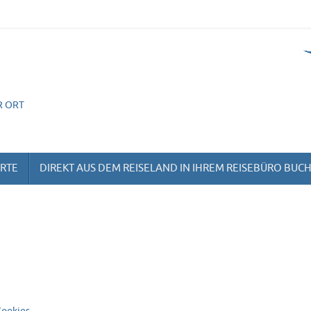
R ORT
ORTE
DIREKT AUS DEM REISELAND IN IHREM REISEBÜRO BUC