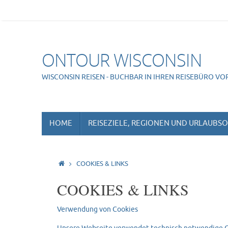
Skip
to
content
ONTOUR WISCONSIN
WISCONSIN REISEN - BUCHBAR IN IHREN REISEBÜRO VO
SKIP
HOME
REISEZIELE, REGIONEN UND URLAUBS
TO
CONTENT
HOME
COOKIES & LINKS
COOKIES & LINKS
Verwendung von Cookies