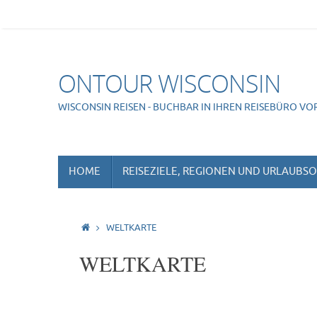
Skip
to
content
ONTOUR WISCONSIN
WISCONSIN REISEN - BUCHBAR IN IHREN REISEBÜRO VO
SKIP
HOME
REISEZIELE, REGIONEN UND URLAUBS
TO
CONTENT
HOME
WELTKARTE
WELTKARTE