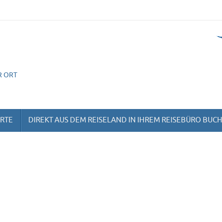
R ORT
ORTE
DIREKT AUS DEM REISELAND IN IHREM REISEBÜRO BUC